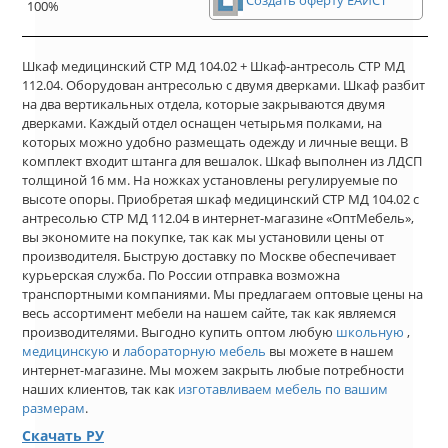
100%
Шкаф медицинский СТР МД 104.02 + Шкаф-антресоль СТР МД
112.04. Оборудован антресолью с двумя дверками. Шкаф разбит
на два вертикальных отдела, которые закрываются двумя
дверками. Каждый отдел оснащен четырьмя полками, на
которых можно удобно размещать одежду и личные вещи. В
комплект входит штанга для вешалок. Шкаф выполнен из ЛДСП
толщиной 16 мм. На ножках установлены регулируемые по
высоте опоры. Приобретая шкаф медицинский СТР МД 104.02 с
антресолью СТР МД 112.04 в интернет-магазине «ОптМебель»,
вы экономите на покупке, так как мы установили цены от
производителя. Быструю доставку по Москве обеспечивает
курьерская служба. По России отправка возможна
транспортными компаниями. Мы предлагаем оптовые цены на
весь ассортимент мебели на нашем сайте, так как являемся
производителями. Выгодно купить оптом любую
школьную
,
медицинскую
и
лабораторную мебель
вы можете в нашем
интернет-магазине. Мы можем закрыть любые потребности
наших клиентов, так как
изготавливаем мебель по вашим
размерам
.
Скачать РУ