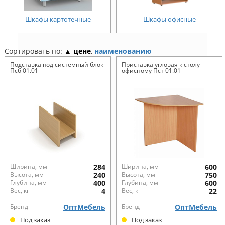
Шкафы картотечные
Шкафы офисные
Сортировать по:
▲ цене
,
наименованию
Подставка под системный блок
Приставка угловая к столу
Псб 01.01
офисному Пст 01.01
Ширина, мм
284
Ширина, мм
600
Высота, мм
240
Высота, мм
750
Глубина, мм
400
Глубина, мм
600
Вес, кг
4
Вес, кг
22
Бренд
ОптМебель
Бренд
ОптМебель
Под заказ
Под заказ