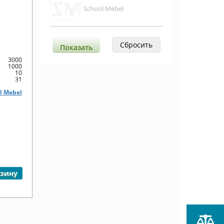
School Mebel
3000
1000
10
31
l Mebel
рзину