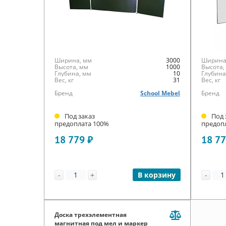
Ширина, мм
3000
Ширина
Высота, мм
1000
Высота,
Глубина, мм
10
Глубина
Вес, кг
31
Вес, кг
Бренд
School Mebel
Бренд
Под заказ
Под 
предоплата 100%
предоп
18 779 ₽
18 77
-
+
-
В корзину
Доска трехэлементная
магнитная под мел и маркер