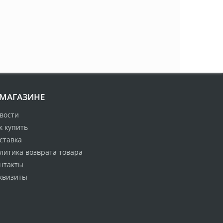
 МАГАЗИНЕ
вости
к купить
ставка
литика возврата товара
нтакты
квизиты