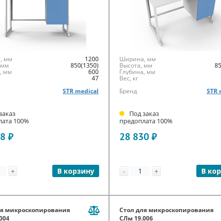
, мм
1200
Ширина, мм
 мм
850(1350)
Высота, мм
85
, мм
600
Глубина, мм
47
Вес, кг
STR medical
Бренд
STR 
заказ
Под заказ
лата 100%
предоплата 100%
8 ₽
28 830 ₽
+
-
+
В корзину
В ко
ля микроскопирования
Стол для микроскопирования
004
СЛм 19.006