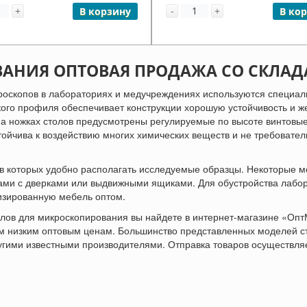
+
-
+
В корзину
В ко
АНИЯ ОПТОВАЯ ПРОДАЖА СО СКЛАД
роскопов в лабораториях и медучреждениях используются специа
ого профиля обеспечивает конструкции хорошую устойчивость и же
а ножках столов предусмотрены регулируемые по высоте винтовы
ойчива к воздействию многих химических веществ и не требовател
в которых удобно располагать исследуемые образцы. Некоторые 
ами с дверками или выдвижными ящиками. Для обустройства лабо
изированную мебель оптом.
лов для микроскопирования вы найдете в интернет-магазине «Опт
ым низким оптовым ценам. Большинство представленных моделей с
угими известными производителями. Отправка товаров осуществля