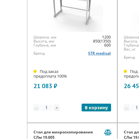
Ширина, мм
1200
Ширина
Высота, мм
850(1350)
Высота,
Глубина, мм
600
Глубина
Вес, кг
Бренд
STR medical
Бренд
Под заказ
Под 
предоплата 100%
предоп
21 083 ₽
26 45
-
+
-
В корзину
Стол для микроскопирования
Стол д
СЛм 19.005
СЛм 19.