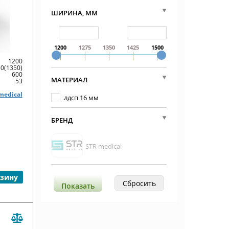
ШИРИНА, ММ
1200
1275
1350
1425
1500
1200
0(1350)
600
МАТЕРИАЛ
53
medical
лдсп 16 мм
БРЕНД
STR medical
рзину