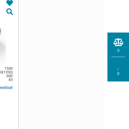
0
1500
0(1350)
0
600
83
medical