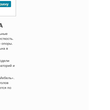
рзину
А
льные
сткость.
е опоры.
ьна в
модели
раторий и
Мебель».
толов
ется по