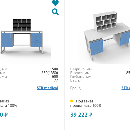
, мм
1500
Ширина, мм
 мм
850(1350)
Высота, мм
85
, мм
600
Глубина, мм
77
Вес, кг
STR medical
Бренд
STR 
заказ
Под заказ
лата 100%
предоплата 100%
0 ₽
39 222 ₽