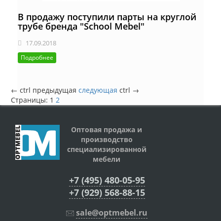
В продажу поступили парты на круглой
трубе бренда "School Mebel"
17.09.2018
Подробнее
←
ctrl
предыдущая
следующая
ctrl
→
Страницы:
1
2
Оптовая продажа и
производство
специализированной
мебели
+7 (495) 480-05-95
+7 (929) 568-88-15
sale@optmebel.ru