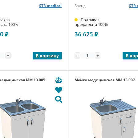
STR medical
Бренд
STR 
заказ
Под заказ
лата 100%
предоплата 100%
0 ₽
36 625 ₽
+
-
+
В корзину
В ко
медицинская ММ 13.005
Мойка медицинская ММ 13.007