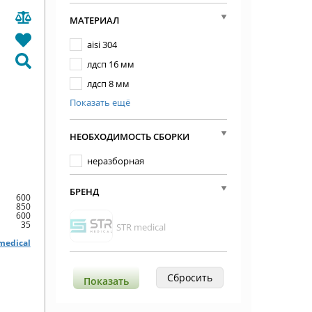
МАТЕРИАЛ
aisi 304
лдсп 16 мм
лдсп 8 мм
Показать ещё
металл
пластик
НЕОБХОДИМОСТЬ СБОРКИ
неразборная
БРЕНД
600
850
600
35
STR medical
medical