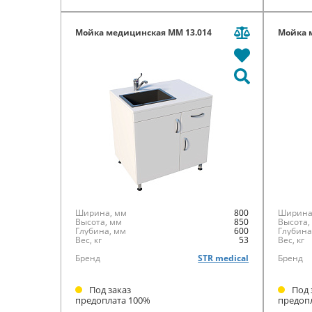
Мойка медицинская ММ 13.014
Мойка 
Ширина, мм
800
Ширина
Высота, мм
850
Высота,
Глубина, мм
600
Глубина
Вес, кг
53
Вес, кг
Бренд
STR medical
Бренд
Под заказ
Под 
предоплата 100%
предоп