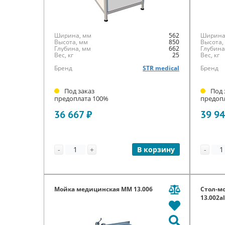
Ширина, мм
562
Ширина
Высота, мм
850
Высота,
Глубина, мм
662
Глубина
Вес, кг
25
Вес, кг
Бренд
STR medical
Бренд
Под заказ
Под 
предоплата 100%
предоп
36 667 ₽
39 94
-
+
-
В корзину
Мойка медицинская ММ 13.006
Стол-м
13.002a