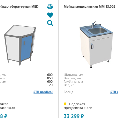
ойка лабораторная MED
Мойка медицинская ММ 13.002
l
, мм
600
Ширина, мм
 мм
850
Высота, мм
, мм
600
Глубина, мм
20
Вес, кг
STR medical
Бренд
STR 
заказ
Под заказ
лата 100%
предоплата 100%
8 ₽
33 299 ₽