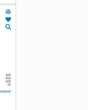
800
850
600
59
medical