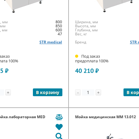
, мм
800
Ширина, мм
 мм
850
Высота, мм
, мм
600
Глубина, мм
47
Вес, кг
STR medical
Бренд
STR 
заказ
Под заказ
лата 100%
предоплата 100%
5 ₽
40 210 ₽
+
-
+
В корзину
В ко
ойка лабораторная MED
Мойка медицинская ММ 13.012
l