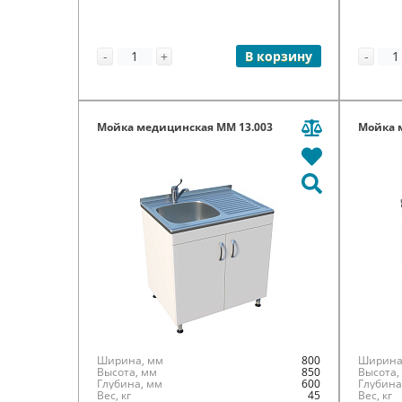
-
+
-
В корзину
Мойка медицинская ММ 13.003
Мойка 
Ширина, мм
800
Ширина
Высота, мм
850
Высота,
Глубина, мм
600
Глубина
Вес, кг
45
Вес, кг