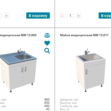
+
-
+
В корзину
В ко
медицинская ММ 13.004
Мойка медицинская ММ 13.011
, мм
800
Ширина, мм
 мм
850
Высота, мм
, мм
600
Глубина, мм
45
Вес, кг