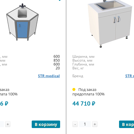
, мм
600
Ширина, мм
 мм
850
Высота, мм
, мм
600
Глубина, мм
20
Вес, кг
STR medical
Бренд
STR 
заказ
Под заказ
лата 100%
предоплата 100%
6 ₽
44 710 ₽
+
-
+
В корзину
В ко