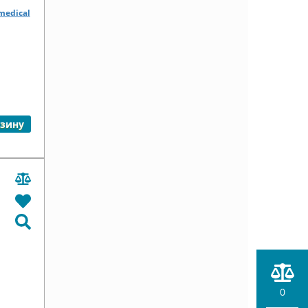
medical
рзину
0