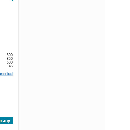
800
850
600
46
medical
рзину