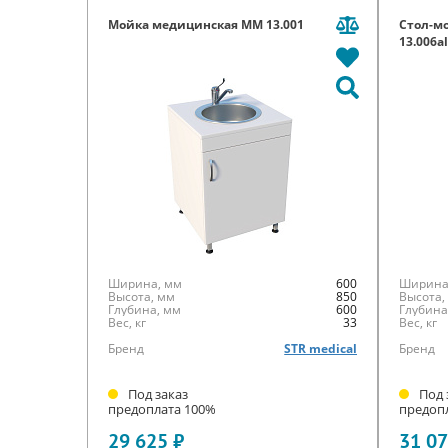
Мойка медицинская ММ 13.001
Стол-м
13.006a
Ширина, мм
600
Ширина
Высота, мм
850
Высота,
Глубина, мм
600
Глубина
Вес, кг
33
Вес, кг
Бренд
STR medical
Бренд
Под заказ
Под 
предоплата 100%
предоп
29 625 ₽
31 07