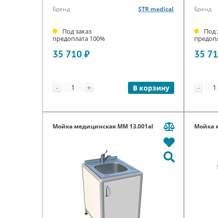
Бренд
STR medical
Бренд
Под заказ
Под 
предоплата 100%
предоп
35 710 ₽
35 71
-
+
-
В корзину
Мойка медицинская ММ 13.001al
Мойка 