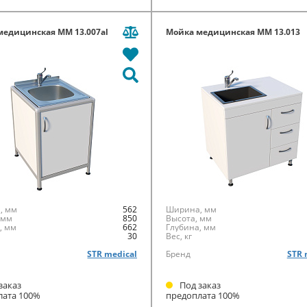
медицинская ММ 13.007al
Мойка медицинская ММ 13.013
, мм
562
Ширина, мм
 мм
850
Высота, мм
, мм
662
Глубина, мм
30
Вес, кг
STR medical
Бренд
STR 
заказ
Под заказ
лата 100%
предоплата 100%