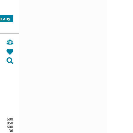
рзину
600
850
600
36