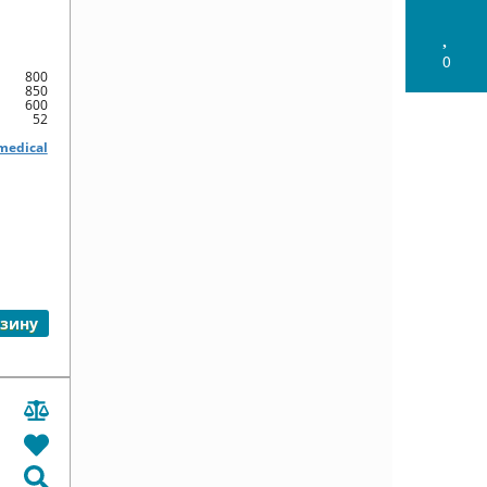
0
800
850
600
52
medical
рзину