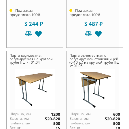
Под заказ
Под заказ
предоплата 100%
предоплата 100%
3 244 ₽
3 487 ₽
Парта двухместная
Парта одноместная с
регулируемая на круглой
регулируемой столешницей
трубе Пш кт 01.04
(0-10гр.) на круглой трубе Пш
кт 01.05
Ширина, мм
1200
Ширина, мм
600
Высота, мм
520-820
Высота, мм
520-820
Глубина, мм
500
Глубина, мм
500
Вес, кг
15
Вес, кг
10