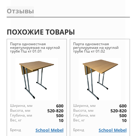
Отзывы
ПОХОЖИЕ ТОВАРЫ
Парта одноместная
Парта одноместная
нерегулируемая на круглой
регулируемая на круглой
трубе Пш кт 01.01
трубе Пш кт 01.02
Ширина, мм
600
Ширина, мм
600
Высота, мм
520-820
Высота, мм
520-820
Глубина, мм
500
Глубина, мм
500
Вес, кг
10
Вес, кг
10
Бренд
School Mebel
Бренд
School Mebel