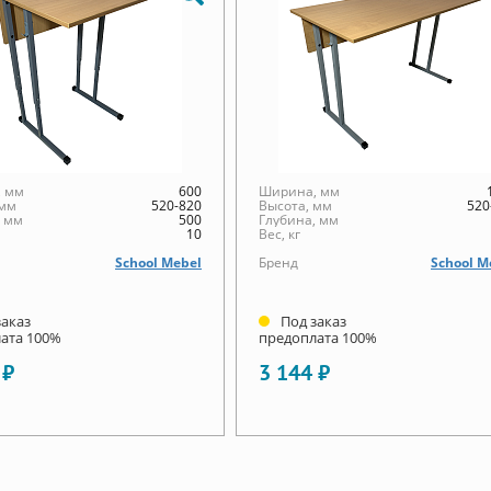
 мм
600
Ширина, мм
 мм
520-820
Высота, мм
520
, мм
500
Глубина, мм
10
Вес, кг
School Mebel
Бренд
School M
заказ
Под заказ
ата 100%
предоплата 100%
 ₽
3 144 ₽