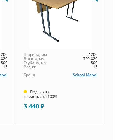
1200
Ширина, мм
1200
-820
Высота, мм
520-820
500
Глубина, мм
500
15
Вес, кг
15
ebel
Бренд
School Mebel
Под заказ
предоплата 100%
3 440 ₽