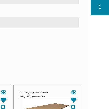
0
Парта двухместная
регулируемая на
прямоугольной трубе Пш пт
01.04