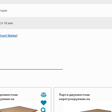
талл
сп 16 мм
hool Mebel
дноместная
Парта двухместная
уемая на
нерегулируемая на
ольной трубе Пш пт
прямоугольной трубе Пш пт
01.03