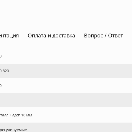
ентация
Оплата и доставка
Вопрос / Ответ
0
0-820
0
талл + лдсп 16 мм
регулируемые