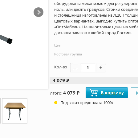
оборудованы механизмом для регулировки
ноль, или десять градусов. Стойки соедин
и столешница изготовлены из ЛДСП толщин
цветовых вариантах. Выгодно купить опто
«ОптМебель». Наши оптовые цены на мебе
доставка заказов в любой город России.
Цвет
Ростовая группа
Кол-во
4 079 ₽
4 079 ₽
В корзину
Итого:
Под заказ предоплата 100%