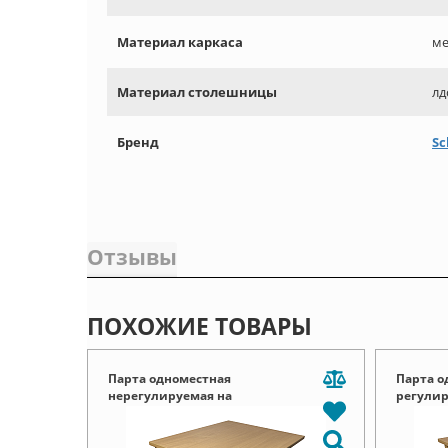
Материал каркаса
ме
Материал столешницы
лд
Бренд
Sc
Отзывы
ПОХОЖИЕ ТОВАРЫ
Парта одноместная
Парта о
нерегулируемая на
регулир
прямоугольной трубе Пш пт
прямоуг
01.01
01.02