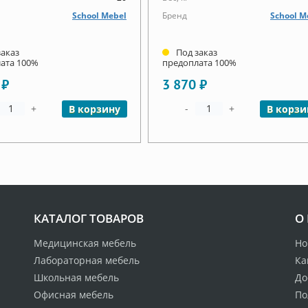
School Mebel
Бренд
School M
заказ
Под заказ
ата 100%
предоплата 100%
 ₽
3 870 ₽
+
-
+
В корзину
В корзи
КАТАЛОГ ТОВАРОВ
О
Медицинская мебель
Но
Лабораторная мебель
Ка
Школьная мебель
До
Офисная мебель
По