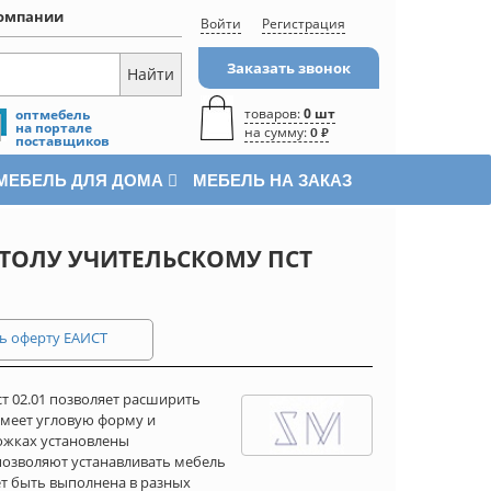
омпании
Войти
Регистрация
Заказать звонок
товаров:
0 шт
оптмебель
на портале
на сумму:
0 ₽
поставщиков
МЕБЕЛЬ ДЛЯ ДОМА
МЕБЕЛЬ НА ЗАКАЗ
СТОЛУ УЧИТЕЛЬСКОМУ ПСТ
ь оферту ЕАИСТ
ст 02.01 позволяет расширить
имеет угловую форму и
ожках установлены
позволяют устанавливать мебель
т быть выполнена в разных