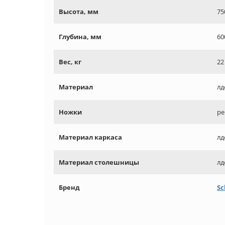
Высота, мм
75
Глубина, мм
60
Вес, кг
22
Материал
лд
Ножки
ре
Материал каркаса
лд
Материал столешницы
лд
Бренд
Sc