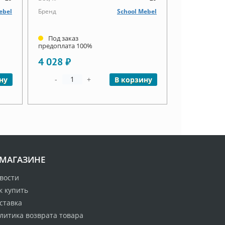
ebel
Бренд
School Mebel
Под заказ
предоплата 100%
4 028 ₽
-
+
ну
В корзину
 МАГАЗИНЕ
вости
к купить
ставка
литика возврата товара