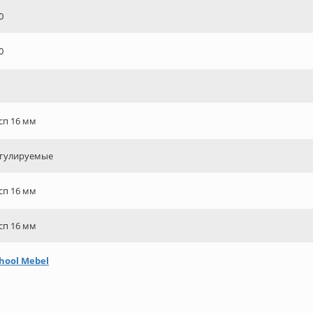
0
0
сп 16 мм
гулируемые
сп 16 мм
сп 16 мм
hool Mebel