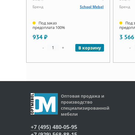
Бренд
School Mebel
Бренд
Под заказ
Под 
предоплата 100%
предопл
934 ₽
3 566
-
+
-
В корзину
Оптовая продажа и
производство
специализированной
мебели
+7 (495) 480-05-95
+7 (929) 568-88-15