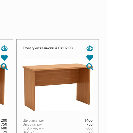
Стол учительский Ст 02.03
1200
Ширина, мм
1400
750
Высота, мм
750
600
Глубина, мм
600
29
Вес, кг
29