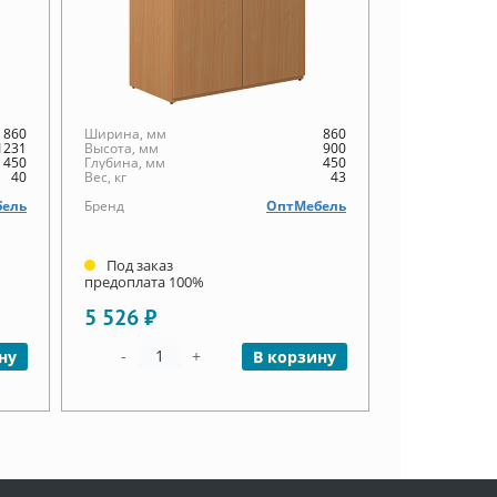
860
Ширина, мм
860
1231
Высота, мм
900
450
Глубина, мм
450
40
Вес, кг
43
ель
Бренд
ОптМебель
Под заказ
предоплата 100%
5 526 ₽
-
+
ну
В корзину