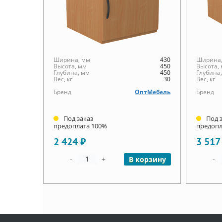
Ширина, мм
430
Ширина,
Высота, мм
450
Высота,
Глубина, мм
450
Глубина
Вес, кг
30
Вес, кг
Бренд
ОптМебель
Бренд
Под заказ
Под 
предоплата 100%
предопл
2 424 ₽
3 517
-
+
-
В корзину