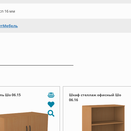
сп 16 мм
птМебель
ль Шо 06.15
Шкаф стеллаж офисный Шо
06.16