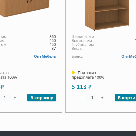
 мм
860
Ширина, мм
 мм
450
Высота, мм
, мм
450
Глубина, мм
37
Вес, кг
ОптМебель
Бренд
ОптМеб
заказ
Под заказ
ата 100%
предоплата 100%
 ₽
5 113 ₽
+
-
+
В корзину
В корзи