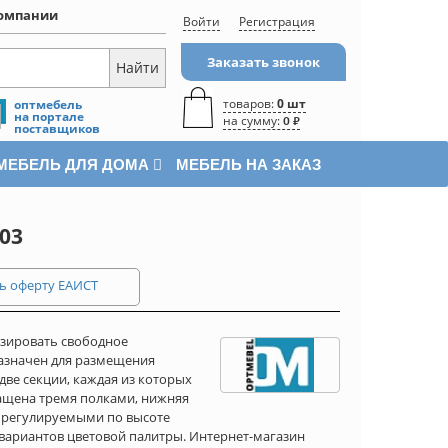
омпании
Войти
Регистрация
Заказать звонок
товаров:
0 шт
оптмебель
на портале
на сумму:
0 ₽
поставщиков
МЕБЕЛЬ ДЛЯ ДОМА
МЕБЕЛЬ НА ЗАКАЗ
03
ь оферту ЕАИСТ
зировать свободное
азначен для размещения
две секции, каждая из которых
нащена тремя полками, нижняя
н регулируемыми по высоте
вариантов цветовой палитры. Интернет-магазин