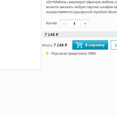
«ОптМебель» реализует офисную мебель о
можете заказать любую партию шкафов оф
осуществляется курьерской службой. Возм
Кол-во
7 148 ₽
7 148 ₽
В корзину
К
Итого:
Под заказ предоплата 100%