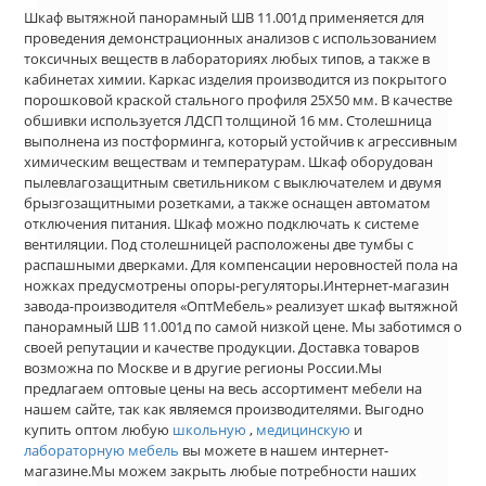
Шкаф вытяжной панорамный ШВ 11.001д применяется для
проведения демонстрационных анализов с использованием
токсичных веществ в лабораториях любых типов, а также в
кабинетах химии. Каркас изделия производится из покрытого
порошковой краской стального профиля 25Х50 мм. В качестве
обшивки используется ЛДСП толщиной 16 мм. Столешница
выполнена из постформинга, который устойчив к агрессивным
химическим веществам и температурам. Шкаф оборудован
пылевлагозащитным светильником с выключателем и двумя
брызгозащитными розетками, а также оснащен автоматом
отключения питания. Шкаф можно подключать к системе
вентиляции. Под столешницей расположены две тумбы с
распашными дверками. Для компенсации неровностей пола на
ножках предусмотрены опоры-регуляторы.Интернет-магазин
завода-производителя «ОптМебель» реализует шкаф вытяжной
панорамный ШВ 11.001д по самой низкой цене. Мы заботимся о
своей репутации и качестве продукции. Доставка товаров
возможна по Москве и в другие регионы России.Мы
предлагаем оптовые цены на весь ассортимент мебели на
нашем сайте, так как являемся производителями. Выгодно
купить оптом любую
школьную
,
медицинскую
и
лабораторную мебель
вы можете в нашем интернет-
магазине.Мы можем закрыть любые потребности наших