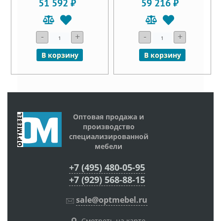
51 592 ₽
59 216 ₽
-
+
-
+
В корзину
В корзину
Оптовая продажа и
производство
специализированной
мебели
+7 (495) 480-05-95
+7 (929) 568-88-15
sale@optmebel.ru
Смотреть на карте