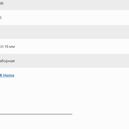
96
5
сп 16 мм
зборная
TR Home