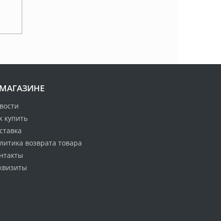
 МАГАЗИНЕ
вости
к купить
ставка
литика возврата товара
нтакты
квизиты