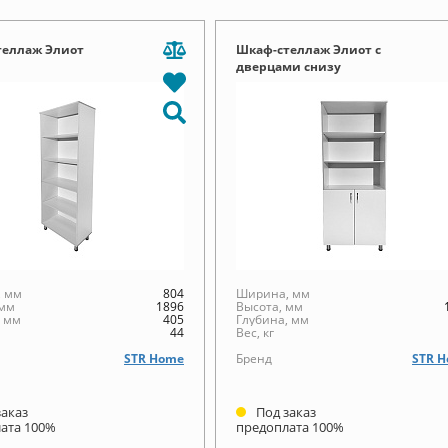
теллаж Элиот
Шкаф-стеллаж Элиот с
дверцами снизу
 мм
804
Ширина, мм
 мм
1896
Высота, мм
, мм
405
Глубина, мм
44
Вес, кг
STR Home
Бренд
STR 
заказ
Под заказ
ата 100%
предоплата 100%