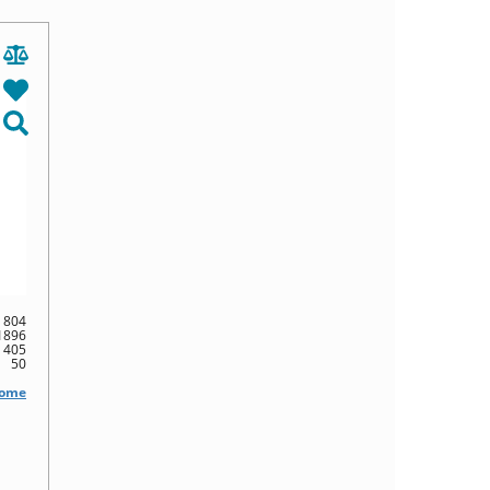
804
1896
405
50
Home