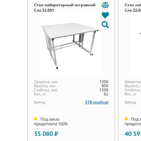
Стол лабораторный островной
Стол ла
Сло 22.001
Сло 22.0
Ширина, мм
1200
Ширина,
Высота, мм
850
Высота,
Глубина, мм
1200
Глубина
Вес, кг
62
Вес, кг
Бренд
STR medical
Бренд
Под заказ
Под 
предоплата 100%
предопл
35 080 ₽
40 59