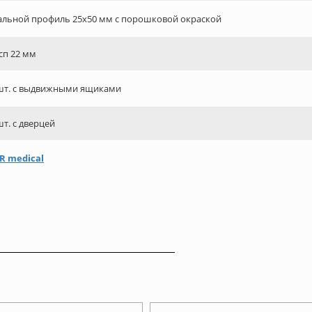
альной профиль 25х50 мм с порошковой окраской
сп 22 мм
шт. с выдвижными ящиками
шт. с дверцей
R medical