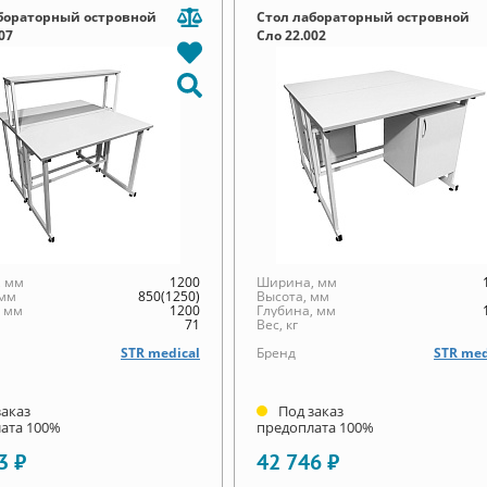
бораторный островной
Стол лабораторный островной
07
Сло 22.002
 мм
1200
Ширина, мм
 мм
850(1250)
Высота, мм
, мм
1200
Глубина, мм
71
Вес, кг
STR medical
Бренд
STR med
заказ
Под заказ
ата 100%
предоплата 100%
3 ₽
42 746 ₽