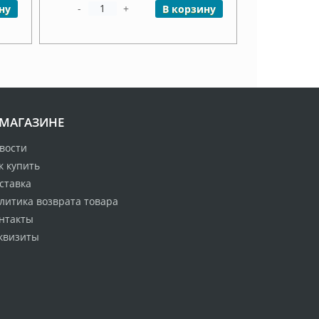
-
+
ну
В корзину
 МАГАЗИНЕ
вости
к купить
ставка
литика возврата товара
нтакты
квизиты