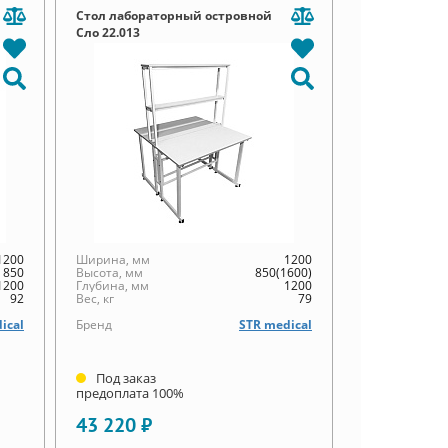
Стол лабораторный островной
Сло 22.013
1200
Ширина, мм
1200
850
Высота, мм
850(1600)
1200
Глубина, мм
1200
92
Вес, кг
79
ical
Бренд
STR medical
Под заказ
предоплата 100%
43 220 ₽