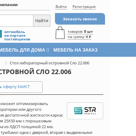
омпании
Войти
Регистрация
Заказать звонок
товаров:
0 шт
оптмебель
на портале
на сумму:
0 ₽
поставщиков
МЕБЕЛЬ ДЛЯ ДОМА
МЕБЕЛЬ НА ЗАКАЗ
Стол лабораторный островной Сло 22.006
ТРОВНОЙ СЛО 22.006
ь оферту ЕАИСТ
 поможет оптимизировать
боратории или другого
я достаточной жесткости каркас
иля 25Х50 мм с порошковым
а из ЛДСП толщиной 22 мм.
тумбами: одна с дверкой, вторая с выдвижными