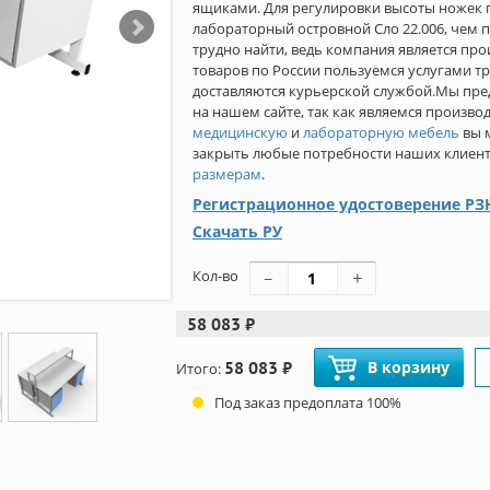
ящиками. Для регулировки высоты ножек 
лабораторный островной Сло 22.006, чем 
трудно найти, ведь компания является пр
товаров по России пользуемся услугами т
доставляются курьерской службой.Мы пре
на нашем сайте, так как являемся произв
медицинскую
и
лабораторную мебель
вы 
закрыть любые потребности наших клиенто
размерам
.
Регистрационное удостоверение РЗН
Скачать РУ
Кол-во
58 083 ₽
58 083 ₽
В корзину
Итого:
Под заказ предоплата 100%