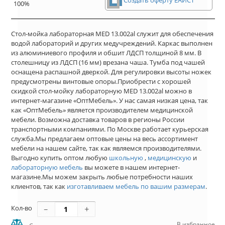
Создать оферту ЕАИСТ
100%
Стол-мойка лабораторная MED 13.002al служит для обеспечения
водой лабораторий и других медучреждений. Каркас выполнен
из алюминиевого профиля и обшит ЛДСП толщиной 8 мм. В
столешницу из ЛДСП (16 мм) врезана чаша. Тумба под чашей
оснащена распашной дверкой. Для регулировки высоты ножек
предусмотрены винтовые опоры.Приобрести с хорошей
скидкой стол-мойку лабораторную MED 13.002al можно в
интернет-магазине «ОптМебель». У нас самая низкая цена, так
как «ОптМебель» является производителем медицинской
мебели. Возможна доставка товаров в регионы России
транспортными компаниями. По Москве работает курьерская
служба.Мы предлагаем оптовые цены на весь ассортимент
мебели на нашем сайте, так как являемся производителями.
Выгодно купить оптом любую
школьную
,
медицинскую
и
лабораторную мебель
вы можете в нашем интернет-
магазине.Мы можем закрыть любые потребности наших
клиентов, так как
изготавливаем мебель по вашим размерам
.
Кол-во
В избранное