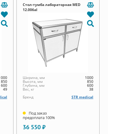
Стол-тумба лабораторная MED
12.006al
1000
Ширина, мм
1000
850
Высота, мм
850
600
Глубина, мм
600
49
Вес, кг
38
ical
Бренд
STR medical
Под заказ
предоплата 100%
36 550 ₽