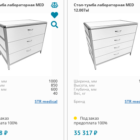
мба лабораторная MED
Стол-тумба лабораторная MED
12.007al
 мм
1000
Ширина, мм
 мм
850
Высота, мм
, мм
600
Глубина, мм
40
Вес, кг
STR medical
Бренд
STR med
заказ
Под заказ
ата 100%
предоплата 100%
8 ₽
35 317 ₽