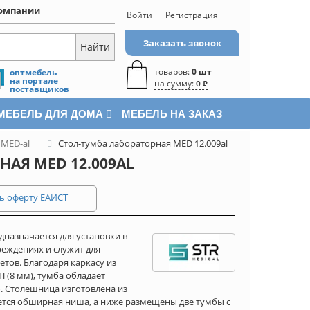
омпании
Войти
Регистрация
Заказать звонок
товаров:
0 шт
оптмебель
на портале
на сумму:
0 ₽
поставщиков
МЕБЕЛЬ ДЛЯ ДОМА
МЕБЕЛЬ НА ЗАКАЗ
 MED-al
Стол-тумба лабораторная MED 12.009al
АЯ MED 12.009AL
ь оферту ЕАИСТ
дназначается для установки в
еждениях и служит для
тов. Благодаря каркасу из
(8 мм), тумба обладает
. Столешница изготовлена из
ется обширная ниша, а ниже размещены две тумбы с