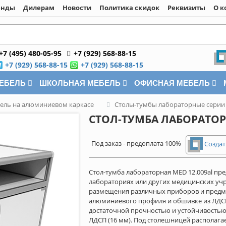
енды
Дилерам
Новости
Политика скидок
Реквизиты
О к
+7 (495) 480-05-95
+7 (929) 568-88-15
+7 (929) 568-88-15
+7 (929) 568-88-15
МЕБЕЛЬ
ШКОЛЬНАЯ МЕБЕЛЬ
ОФИСНАЯ МЕБЕЛЬ
ель на алюминиевом каркасе
Столы-тумбы лабораторные серии
СТОЛ-ТУМБА ЛАБОРАТОРН
Под заказ - предоплата 100%
Создат
Стол-тумба лабораторная MED 12.009al пре
лабораториях или других медицинских учр
размещения различных приборов и предме
алюминиевого профиля и обшивке из ЛДСП 
достаточной прочностью и устойчивостью
ЛДСП (16 мм). Под столешницей располага