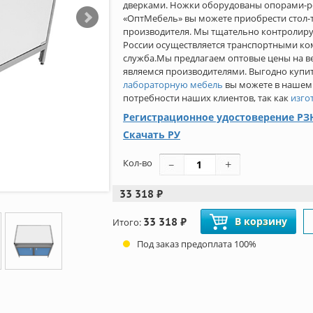
дверками. Ножки оборудованы опорами-ре
«ОптМебель» вы можете приобрести стол-т
производителя. Мы тщательно контролиру
России осуществляется транспортными ко
служба.Мы предлагаем оптовые цены на ве
являемся производителями. Выгодно куп
лабораторную мебель
вы можете в нашем
потребности наших клиентов, так как
изго
Регистрационное удостоверение РЗН
Скачать РУ
Кол-во
33 318 ₽
33 318 ₽
В корзину
Итого:
Под заказ предоплата 100%