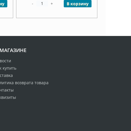
-
+
ну
В корзину
 МАГАЗИНЕ
вости
к купить
ставка
литика возврата товара
нтакты
квизиты