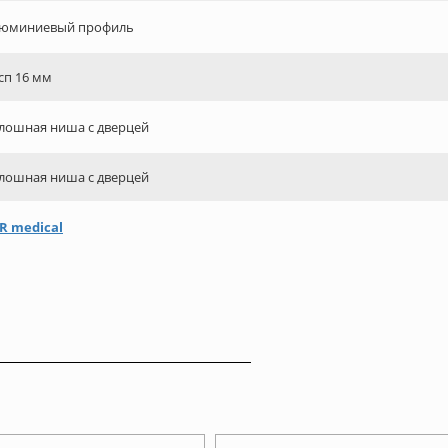
юминиевый профиль
сп 16 мм
лошная ниша с дверцей
лошная ниша с дверцей
R medical