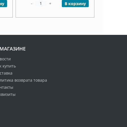
-
+
ну
В корзину
 МАГАЗИНЕ
вости
к купить
ставка
литика возврата товара
нтакты
квизиты