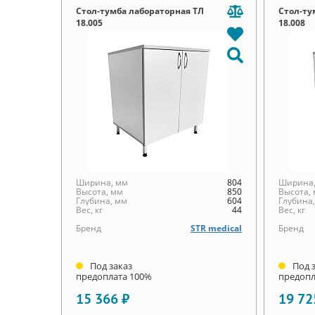
Стол-тумба лабораторная ТЛ
Стол-ту
18.005
18.008
Ширина, мм
804
Ширина,
Высота, мм
850
Высота,
Глубина, мм
604
Глубина
Вес, кг
44
Вес, кг
Бренд
STR medical
Бренд
Под заказ
Под 
предоплата 100%
предопл
15 366 ₽
19 72