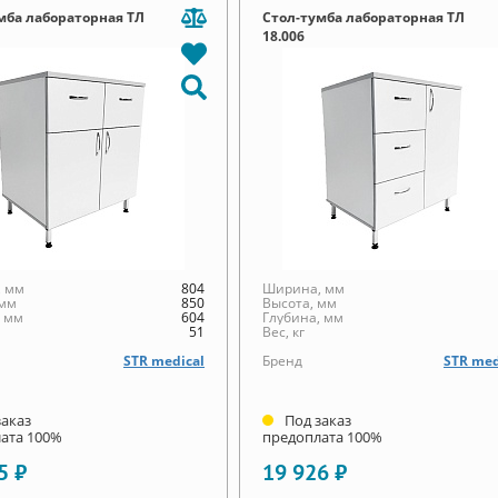
мба лабораторная ТЛ
Стол-тумба лабораторная ТЛ
18.006
 мм
804
Ширина, мм
 мм
850
Высота, мм
, мм
604
Глубина, мм
51
Вес, кг
STR medical
Бренд
STR med
заказ
Под заказ
ата 100%
предоплата 100%
5 ₽
19 926 ₽