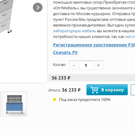
помощью винтовых опор.Приобретая стол-
«ОптМебель», вы существенно экономите на
доставка по Москве курьером. Отправка 
пункт России.Мы предлагаем оптовые цены
являемся производителями. Выгодно куп
лабораторную мебель
вы можете в нашем
потребности наших клиентов, так как
изго
Регистрационное удостоверение РЗН
Скачать РУ
Кол-во
36 233 ₽
36 233 ₽
В корзину
Итого:
Под заказ предоплата 100%