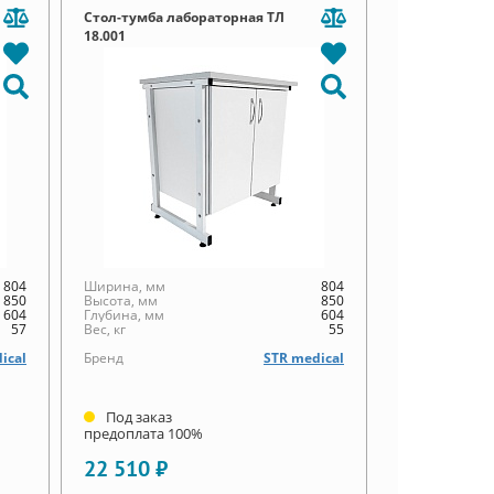
Стол-тумба лабораторная ТЛ
18.001
804
Ширина, мм
804
850
Высота, мм
850
604
Глубина, мм
604
57
Вес, кг
55
ical
Бренд
STR medical
Под заказ
предоплата 100%
22 510 ₽