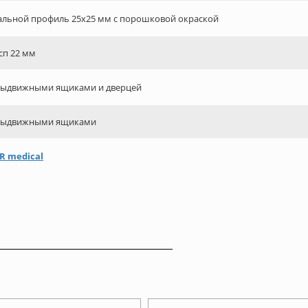
альной профиль 25х25 мм с порошковой окраской
сп 22 мм
выдвижными ящиками и дверцей
выдвижными ящиками
R medical