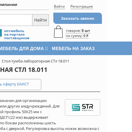
омпании
Войти
Регистрация
Заказать звонок
товаров:
0 шт
оптмебель
на портале
на сумму:
0 ₽
поставщиков
МЕБЕЛЬ ДЛЯ ДОМА
МЕБЕЛЬ НА ЗАКАЗ
Стол-тумба лабораторная СТл 18.011
АЯ СТЛ 18.011
ь оферту ЕАИСТ
назначен для организации
или других медучреждений. Для
ой профиль 50Х25 мм с
ДСП (22 мм) выдерживает
 по бокам расположены шесть
ба с дверкой. Регулировка высоты ножек возможна с