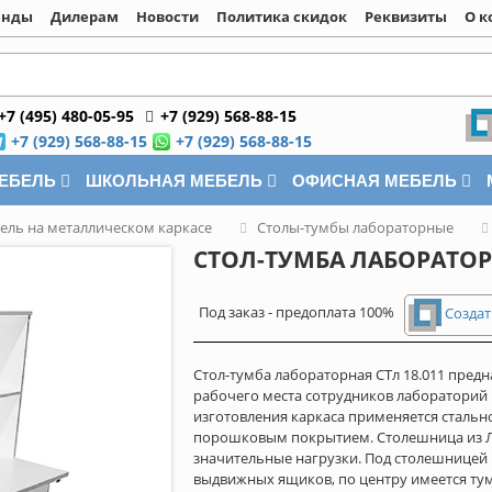
енды
Дилерам
Новости
Политика скидок
Реквизиты
О к
+7 (495) 480-05-95
+7 (929) 568-88-15
+7 (929) 568-88-15
+7 (929) 568-88-15
МЕБЕЛЬ
ШКОЛЬНАЯ МЕБЕЛЬ
ОФИСНАЯ МЕБЕЛЬ
ель на металлическом каркасе
Столы-тумбы лабораторные
СТОЛ-ТУМБА ЛАБОРАТОРН
Под заказ - предоплата 100%
Создат
Стол-тумба лабораторная СТл 18.011 пред
рабочего места сотрудников лабораторий 
изготовления каркаса применяется стальн
порошковым покрытием. Столешница из Л
значительные нагрузки. Под столешницей
выдвижных ящиков, по центру имеется тум