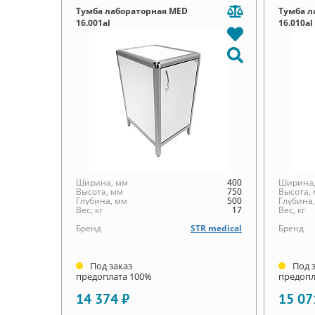
Тумба лабораторная MED
Тумба л
16.001al
16.010al
Ширина, мм
400
Ширина,
Высота, мм
750
Высота,
Глубина, мм
500
Глубина
Вес, кг
17
Вес, кг
Бренд
STR medical
Бренд
Под заказ
Под 
предоплата 100%
предопл
14 374 ₽
15 07