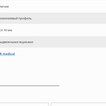
личие
юминиевый профиль
сп 16 мм
выдвижными ящиками
R medical