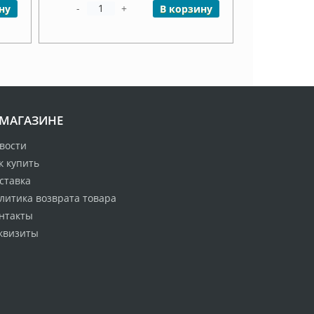
-
+
ну
В корзину
 МАГАЗИНЕ
вости
к купить
ставка
литика возврата товара
нтакты
квизиты