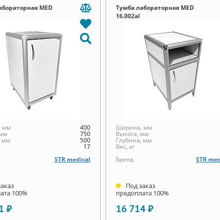
абораторная MED
Тумба лабораторная MED
16.002al
 мм
400
Ширина, мм
 мм
750
Высота, мм
, мм
500
Глубина, мм
17
Вес, кг
STR medical
Бренд
STR med
заказ
Под заказ
ата 100%
предоплата 100%
1 ₽
16 714 ₽