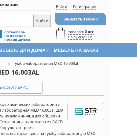
омпании
Войти
Регистрация
Заказать звонок
товаров:
0 шт
оптмебель
на портале
на сумму:
0 ₽
поставщиков
МЕБЕЛЬ ДЛЯ ДОМА
МЕБЕЛЬ НА ЗАКАЗ
l
Тумба лабораторная MED 16.003al
D 16.003AL
ь оферту ЕАИСТ
иков химических лабораторий и
 лабораторная MED 16.003al. Для
ль из алюминия, а для обшивки
. Столешница выполнена из ЛДСП
оборудован тремя
ень выгодная цена на тумбу лабораторную MED