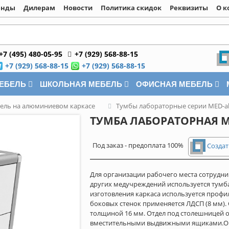
енды
Дилерам
Новости
Политика скидок
Реквизиты
О к
+7 (495) 480-05-95
+7 (929) 568-88-15
+7 (929) 568-88-15
+7 (929) 568-88-15
МЕБЕЛЬ
ШКОЛЬНАЯ МЕБЕЛЬ
ОФИСНАЯ МЕБЕЛЬ
ель на алюминиевом каркасе
Тумбы лабораторные серии MED-a
ТУМБА ЛАБОРАТОРНАЯ ME
Под заказ - предоплата 100%
Создат
Для организации рабочего места сотрудн
других медучреждений используется тумба
изготовления каркаса используется профи
боковых стенок применяется ЛДСП (8 мм)
толщиной 16 мм. Отдел под столешницей 
вместительными выдвижными ящиками.Оч