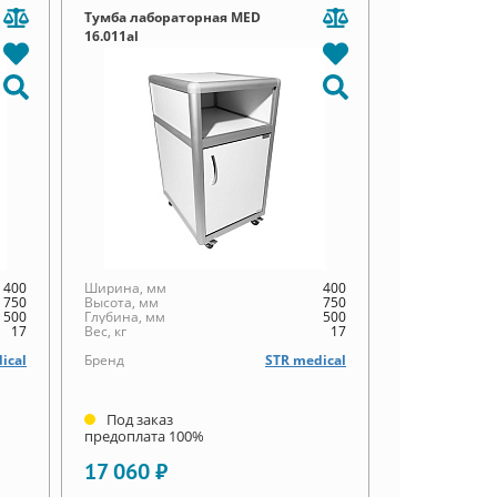
Тумба лабораторная MED
16.011al
400
Ширина, мм
400
750
Высота, мм
750
500
Глубина, мм
500
17
Вес, кг
17
ical
Бренд
STR medical
Под заказ
предоплата 100%
17 060 ₽