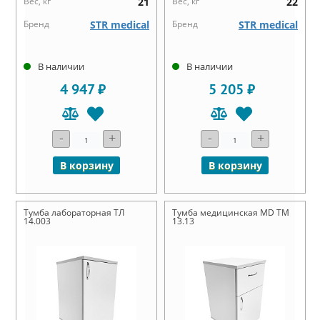
Вес, кг
21
Вес, кг
22
Бренд
STR medical
Бренд
STR medical
В наличии
В наличии
4 947 ₽
5 205 ₽
-
+
-
+
В корзину
В корзину
Тумба лабораторная ТЛ
Тумба медицинская MD ТМ
14.003
13.13