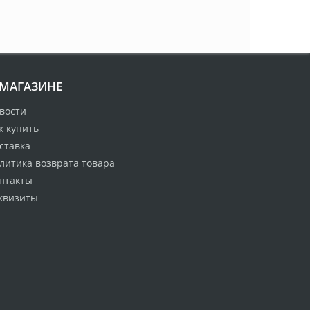
 МАГАЗИНЕ
вости
к купить
ставка
литика возврата товара
нтакты
квизиты