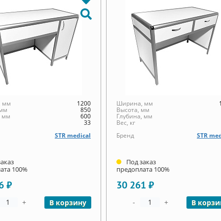
 мм
1200
Ширина, мм
 мм
850
Высота, мм
, мм
600
Глубина, мм
33
Вес, кг
STR medical
Бренд
STR med
заказ
Под заказ
ата 100%
предоплата 100%
6 ₽
30 261 ₽
+
-
+
В корзину
В корзи