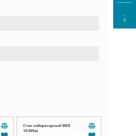
0
Стол лабораторный MED
10.005al