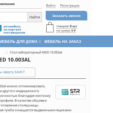
омпании
Войти
Регистрация
Заказать звонок
товаров:
0 шт
оптмебель
на портале
на сумму:
0 ₽
поставщиков
МЕБЕЛЬ ДЛЯ ДОМА
МЕБЕЛЬ НА ЗАКАЗ
Стол лабораторный MED 10.003al
D 10.003AL
ь оферту ЕАИСТ
003al можно оптимизировать
ли другого медицинского
прочностью благодаря жесткому
профиля. В качестве обшивки
зготовления столешницы
вая тумба оснащается выдвижными ящиками.