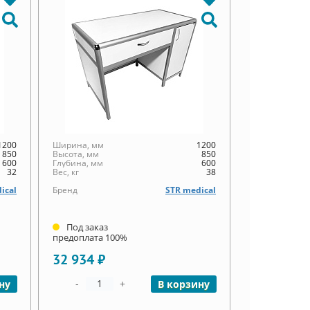
1200
Ширина, мм
1200
850
Высота, мм
850
600
Глубина, мм
600
32
Вес, кг
38
ical
Бренд
STR medical
Под заказ
предоплата 100%
32 934 ₽
-
+
ну
В корзину