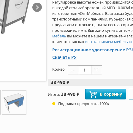
Регулировка высоты ножек производится 
выгодой стол лабораторный MED 10.003al 
изготовителя «ОптМебель». Ваш заказ буд
транспортными компаниями. Курьерская с
предлагаем оптовые цены на весь ассортим
производителями. Выгодно купить оптом
мебель
вы можете в нашем интернет-маг
клиентов, так как
изготавливаем мебель п
Регистрационное удостоверение РЗН
Скачать РУ
Кол-во
38 490 ₽
38 490 ₽
В корзину
Итого:
Под заказ предоплата 100%