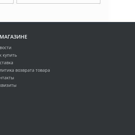
 МАГАЗИНЕ
вости
к купить
ставка
литика возврата товара
нтакты
квизиты