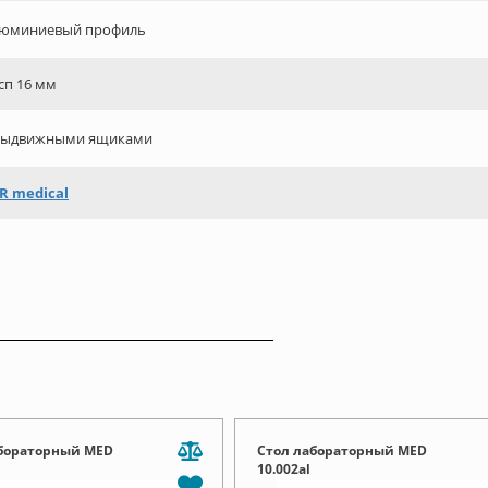
юминиевый профиль
сп 16 мм
выдвижными ящиками
R medical
бораторный MED
Стол лабораторный MED
10.002al