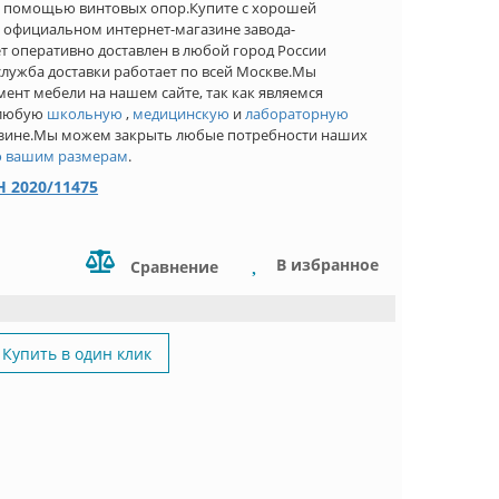
с помощью винтовых опор.Купите с хорошей
в официальном интернет-магазине завода-
ет оперативно доставлен в любой город России
лужба доставки работает по всей Москве.Мы
ент мебели на нашем сайте, так как являемся
 любую
школьную
,
медицинскую
и
лабораторную
азине.Мы можем закрыть любые потребности наших
о вашим размерам
.
 2020/11475
В избранное
Сравнение
Купить в один клик