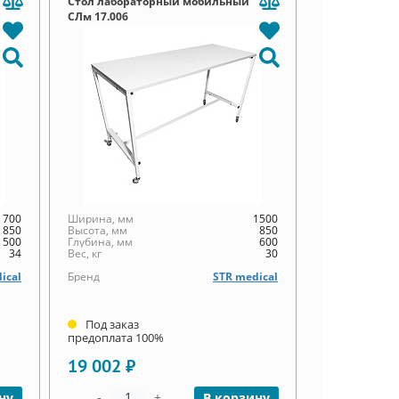
Стол лабораторный мобильный
СЛм 17.006
700
Ширина, мм
1500
850
Высота, мм
850
500
Глубина, мм
600
34
Вес, кг
30
ical
Бренд
STR medical
Под заказ
предоплата 100%
19 002 ₽
-
+
ну
В корзину