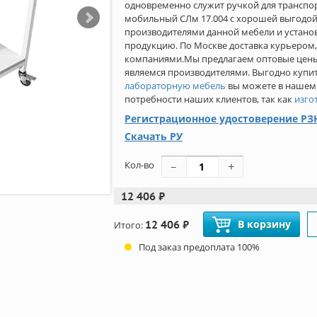
одновременно служит ручкой для транспо
мобильный СЛм 17.004 с хорошей выгодой
производителями данной мебели и устан
продукцию. По Москве доставка курьером
компаниями.Мы предлагаем оптовые цены н
являемся производителями. Выгодно куп
лабораторную мебель
вы можете в нашем
потребности наших клиентов, так как
изго
Регистрационное удостоверение РЗН
Скачать РУ
Кол-во
12 406 ₽
12 406 ₽
В корзину
Итого:
Под заказ предоплата 100%