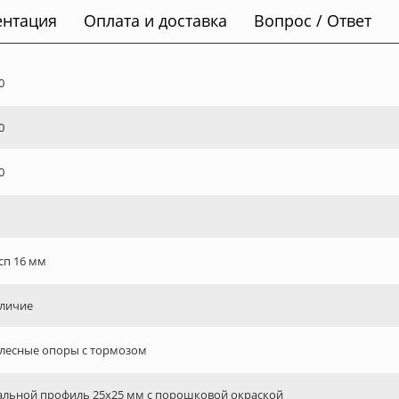
ентация
Оплата и доставка
Вопрос / Ответ
0
0
0
сп 16 мм
личие
лесные опоры с тормозом
альной профиль 25х25 мм с порошковой окраской