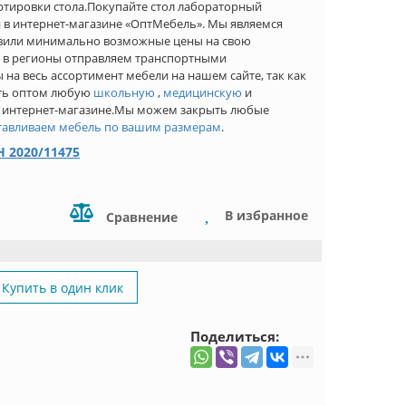
ртировки стола.Покупайте стол лабораторный
 в интернет-магазине «ОптМебель». Мы являемся
овили минимально возможные цены на свою
, в регионы отправляем транспортными
а весь ассортимент мебели на нашем сайте, так как
ить оптом любую
школьную
,
медицинскую
и
 интернет-магазине.Мы можем закрыть любые
тавливаем мебель по вашим размерам
.
 2020/11475
В избранное
Сравнение
Купить в один клик
Поделиться: