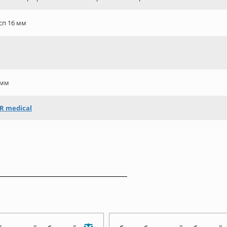
сп 16 мм
0мм
R medical