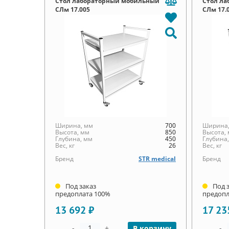
Стол лабораторный мобильный
Стол л
СЛм 17.005
СЛм 17.
Ширина, мм
700
Ширина,
Высота, мм
850
Высота,
Глубина, мм
450
Глубина
Вес, кг
26
Вес, кг
Бренд
STR medical
Бренд
Под заказ
Под 
предоплата 100%
предопл
13 692 ₽
17 23
-
+
-
В корзину