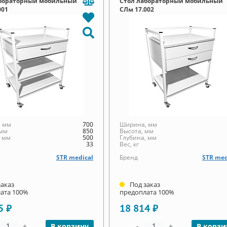
абораторный мобильный
Стол лабораторный мобильный
001
СЛм 17.002
 мм
700
Ширина, мм
 мм
850
Высота, мм
, мм
500
Глубина, мм
33
Вес, кг
STR medical
Бренд
STR med
заказ
Под заказ
ата 100%
предоплата 100%
5 ₽
18 814 ₽
+
-
+
В корзину
В корзи