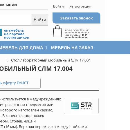
омпании
Войти
Регистрация
Заказать звонок
товаров:
0 шт
оптмебель
на портале
на сумму:
0 ₽
поставщиков
МЕБЕЛЬ ДЛЯ ДОМА
МЕБЕЛЬ НА ЗАКАЗ
Стол лабораторный мобильный СЛм 17.004
ОБИЛЬНЫЙ СЛМ 17.004
ь оферту ЕАИСТ
 используется в медучреждениях
ия различных предметов или
которого изготовлен каркас,
 В качестве опор ножек
озом. Столешница и
П (16 мм). Верхняя перемычка между стойками