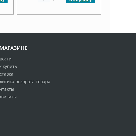
 МАГАЗИНЕ
вости
к купить
ставка
литика возврата товара
нтакты
квизиты