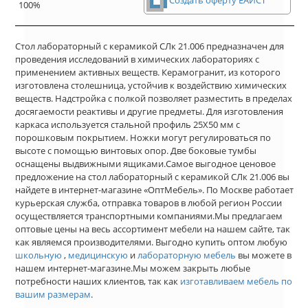
Создать оферту ЕАИСТ
100%
Стол лабораторный с керамикой СЛк 21.006 предназначен для
проведения исследований в химических лабораториях с
применением активных веществ. Керамогранит, из которого
изготовлена столешница, устойчив к воздействию химических
веществ. Надстройка с полкой позволяет разместить в пределах
досягаемости реактивы и другие предметы. Для изготовления
каркаса используется стальной профиль 25Х50 мм с
порошковым покрытием. Ножки могут регулироваться по
высоте с помощью винтовых опор. Две боковые тумбы
оснащены выдвижными ящиками.Самое выгодное ценовое
предложение на стол лабораторный с керамикой СЛк 21.006 вы
найдете в интернет-магазине «ОптМебель». По Москве работает
курьерская служба, отправка товаров в любой регион России
осуществляется транспортными компаниями.Мы предлагаем
оптовые цены на весь ассортимент мебели на нашем сайте, так
как являемся производителями. Выгодно купить оптом любую
школьную
,
медицинскую
и
лабораторную мебель
вы можете в
нашем интернет-магазине.Мы можем закрыть любые
потребности наших клиентов, так как
изготавливаем мебель по
вашим размерам
.