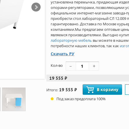
установлена перемычка, придающая изде
опорами-регуляторами, позволяющими уст
официальном интернет-магазине завода-п
приобрести стол лабораторный СЛ 12.009 п
гарантировано. Доставка по Москве курье
компаниями.Мы предлагаем оптовые цены н
являемся производителями. Выгодно куп
лабораторную мебель
вы можете в нашем
потребности наших клиентов, так как
изго
Скачать РУ
Кол-во
19 555 ₽
19 555 ₽
В корзину
Итого:
Под заказ предоплата 100%