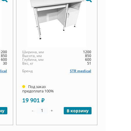
1200
Ширина, мм
1200
850
Высота, мм
850
600
Глубина, мм
600
30
Вес, кг
51
ical
Бренд
STR medical
Под заказ
предоплата 100%
19 901 ₽
-
+
ну
В корзину