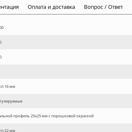
ентация
Оплата и доставка
Вопрос / Ответ
00
0
0
сп 16 мм
гулируемые
альной профиль 25х25 мм с порошковой окраской
сп 22 мм