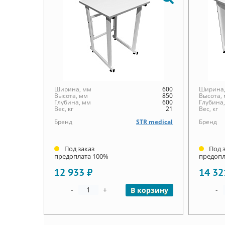
Ширина, мм
600
Ширина,
Высота, мм
850
Высота,
Глубина, мм
600
Глубина
Вес, кг
21
Вес, кг
Бренд
STR medical
Бренд
Под заказ
Под 
предоплата 100%
предопл
12 933 ₽
14 32
-
+
-
В корзину