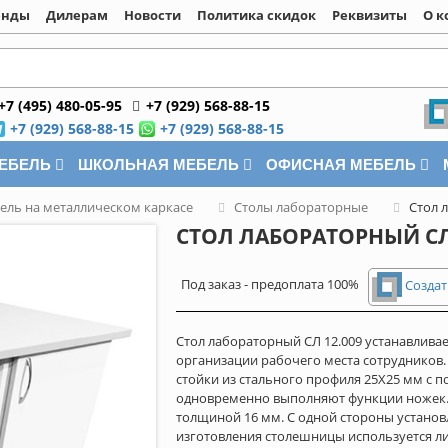
енды
Дилерам
Новости
Политика скидок
Реквизиты
О к
+7 (495) 480-05-95
+7 (929) 568-88-15
+7 (929) 568-88-15
+7 (929) 568-88-15
МЕБЕЛЬ
ШКОЛЬНАЯ МЕБЕЛЬ
ОФИСНАЯ МЕБЕЛЬ
ель на металлическом каркасе
Столы лабораторные
Стол 
СТОЛ ЛАБОРАТОРНЫЙ СЛ 
Под заказ - предоплата 100%
Создат
Стол лабораторный СЛ 12.009 устанавливае
организации рабочего места сотрудников.
стойки из стального профиля 25Х25 мм с 
одновременно выполняют функции ножек.
толщиной 16 мм. С одной стороны установл
изготовления столешницы используется л