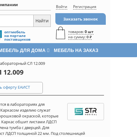
омпании
Войти
Регистрация
Заказать звонок
товаров:
0 шт
оптмебель
на портале
на сумму:
0 ₽
поставщиков
МЕБЕЛЬ ДЛЯ ДОМА
МЕБЕЛЬ НА ЗАКАЗ
лабораторный СЛ 12.009
12.009
ь оферту ЕАИСТ
тся в лабораториях для
 Каркасом изделию служат
порошковой окраской, которые
 Каркас обшит листами ЛДСП
ена тумба с дверцей. Для
ист ЛДСП толщиной 22 мм. Под столешницей