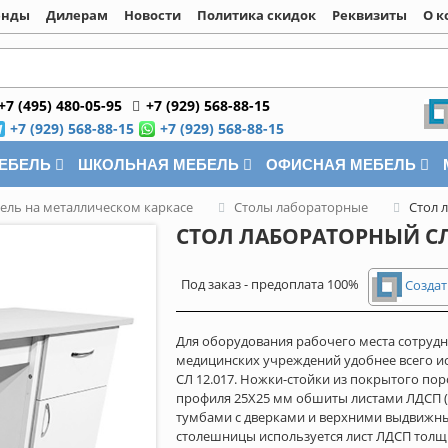
енды
Дилерам
Новости
Политика скидок
Реквизиты
О к
+7 (495) 480-05-95
+7 (929) 568-88-15
+7 (929) 568-88-15
+7 (929) 568-88-15
МЕБЕЛЬ
ШКОЛЬНАЯ МЕБЕЛЬ
ОФИСНАЯ МЕБЕЛЬ
ель на металлическом каркасе
Столы лабораторные
Стол 
СТОЛ ЛАБОРАТОРНЫЙ СЛ 
Под заказ - предоплата 100%
Создат
Для оборудования рабочего места сотрудн
медицинских учреждений удобнее всего и
СЛ 12.017. Ножки-стойки из покрытого по
профиля 25Х25 мм обшиты листами ЛДСП (
тумбами с дверками и верхними выдвижны
столешницы используется лист ЛДСП тол