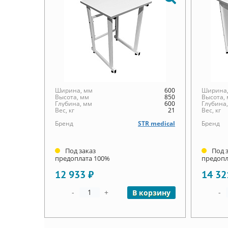
Ширина, мм
600
Ширина,
Высота, мм
850
Высота,
Глубина, мм
600
Глубина
Вес, кг
21
Вес, кг
Бренд
STR medical
Бренд
Под заказ
Под 
предоплата 100%
предопл
12 933 ₽
14 32
-
+
-
В корзину