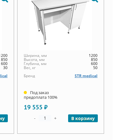
1200
Ширина, мм
1200
850
Высота, мм
850
600
Глубина, мм
600
30
Вес, кг
50
ical
Бренд
STR medical
Под заказ
предоплата 100%
19 555 ₽
-
+
ну
В корзину