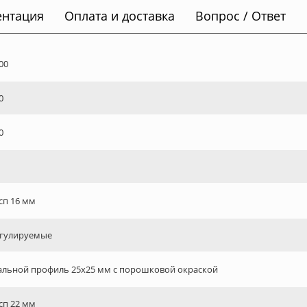
ентация
Оплата и доставка
Вопрос / Ответ
00
0
0
сп 16 мм
гулируемые
альной профиль 25х25 мм с порошковой окраской
сп 22 мм