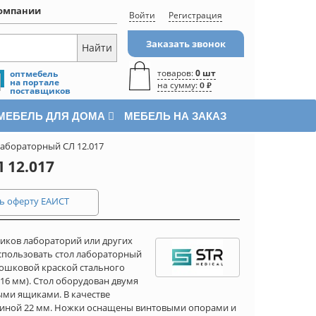
омпании
Войти
Регистрация
Заказать звонок
товаров:
0 шт
оптмебель
на портале
на сумму:
0 ₽
поставщиков
МЕБЕЛЬ ДЛЯ ДОМА
МЕБЕЛЬ НА ЗАКАЗ
лабораторный СЛ 12.017
12.017
ь оферту ЕАИСТ
иков лабораторий или других
спользовать стол лабораторный
рошковой краской стального
16 мм). Стол оборудован двумя
ми ящиками. В качестве
щиной 22 мм. Ножки оснащены винтовыми опорами и