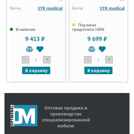
Бренд
STR medical
Бренд
STR medical
Под заказ
В наличии
предоплата 100%
9 413 ₽
9 699 ₽
-
+
-
+
В корзину
В корзину
Оптовая продажа и
производство
специализированной
мебели