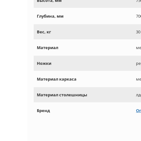
Высота, мм
75
Глубина, мм
70
Вес, кг
30
Материал
ме
Ножки
ре
Материал каркаса
ме
Материал столешницы
лд
Бренд
О