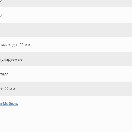
0
0
талл+лдсп 22 мм
гулируемые
талл
сп 22 мм
птМебель