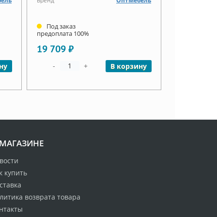
ель
Бренд
ОптМебель
Под заказ
предоплата 100%
19 709 ₽
-
+
ну
В корзину
 МАГАЗИНЕ
вости
к купить
ставка
литика возврата товара
нтакты