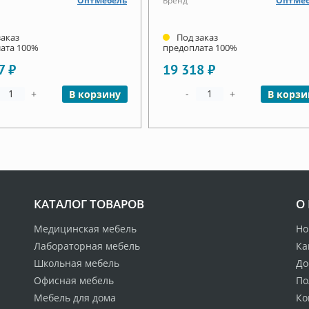
ОптМебель
Бренд
ОптМеб
заказ
Под заказ
ата 100%
предоплата 100%
7 ₽
19 318 ₽
+
-
+
В корзину
В корзи
КАТАЛОГ ТОВАРОВ
О
Медицинская мебель
Но
Лабораторная мебель
Ка
Школьная мебель
До
Офисная мебель
По
Мебель для дома
Ко