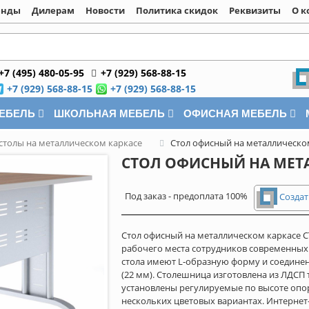
енды
Дилерам
Новости
Политика скидок
Реквизиты
О к
+7 (495) 480-05-95
+7 (929) 568-88-15
+7 (929) 568-88-15
+7 (929) 568-88-15
МЕБЕЛЬ
ШКОЛЬНАЯ МЕБЕЛЬ
ОФИСНАЯ МЕБЕЛЬ
столы на металлическом каркасе
Стол офисный на металлическом
СТОЛ ОФИСНЫЙ НА МЕТА
Под заказ - предоплата 100%
Создат
Стол офисный на металлическом каркасе С
рабочего места сотрудников современных
стола имеют L-образную форму и соедине
(22 мм). Столешница изготовлена из ЛДСП
установлены регулируемые по высоте опо
нескольких цветовых вариантах. Интернет