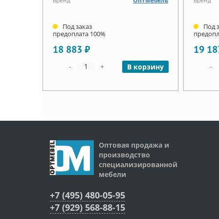
Бренд
ОптМебель
Бренд
Под заказ
Под 
предоплата 100%
предопл
18 883 ₽
19 18
-
+
-
В корзину
Оптовая продажа и
производство
специализированной
мебели
+7 (495) 480-05-95
+7 (929) 568-88-15