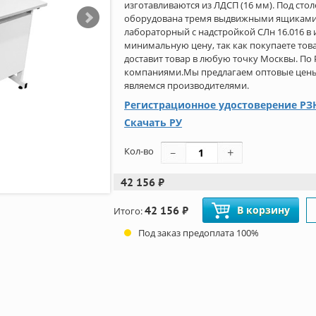
изготавливаются из ЛДСП (16 мм). Под ст
оборудована тремя выдвижными ящиками, 
лабораторный с надстройкой СЛн 16.016 в
минимальную цену, так как покупаете тов
доставит товар в любую точку Москвы. По
компаниями.Мы предлагаем оптовые цены н
являемся производителями.
Регистрационное удостоверение РЗН
Скачать РУ
Кол-во
42 156 ₽
42 156 ₽
В корзину
Итого:
Под заказ предоплата 100%