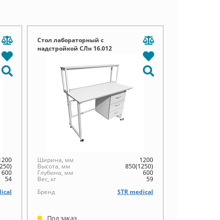
Стол лабораторный с
надстройкой СЛн 16.012
1200
Ширина, мм
1200
250)
Высота, мм
850(1250)
600
Глубина, мм
600
54
Вес, кг
59
ical
Бренд
STR medical
Под заказ