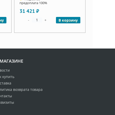
предоплата 100%
31 421 ₽
-
+
ну
В корзину
 МАГАЗИНЕ
вости
к купить
ставка
литика возврата товара
нтакты
квизиты