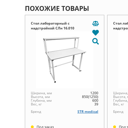
ПОХОЖИЕ ТОВАРЫ
Стол лабораторный с
Стол ла
надстройкой СЛн 16.010
надстро
Ширина, мм
1200
Ширина,
Высота, мм
850(1250)
Высота,
Глубина, мм
600
Глубина
Вес, кг
39
Вес, кг
Бренд
STR medical
Бренд
Под заказ
Под 