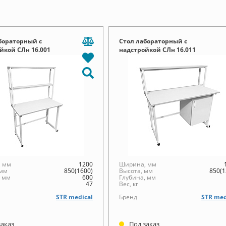
бораторный с
Стол лабораторный с
йкой СЛн 16.001
надстройкой СЛн 16.011
 мм
1200
Ширина, мм
 мм
850(1600)
Высота, мм
850(1
, мм
600
Глубина, мм
47
Вес, кг
STR medical
Бренд
STR med
заказ
Под заказ