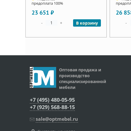
предоплата 100%
предопл
23 651 ₽
26 85
-
+
-
В корзину
Оптовая продажа и
производство
специализированной
мебели
+7 (495) 480-05-95
+7 (929) 568-88-15
sale@optmebel.ru