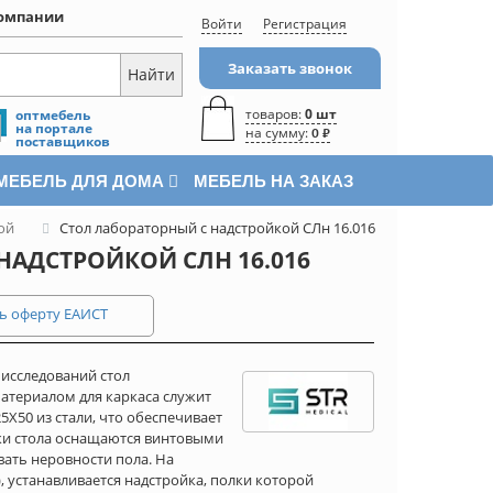
омпании
Войти
Регистрация
Заказать звонок
товаров:
0 шт
оптмебель
на портале
на сумму:
0 ₽
поставщиков
МЕБЕЛЬ ДЛЯ ДОМА
МЕБЕЛЬ НА ЗАКАЗ
ой
Стол лабораторный с надстройкой СЛн 16.016
НАДСТРОЙКОЙ СЛН 16.016
ь оферту ЕАИСТ
исследований стол
Материалом для каркаса служит
50 из стали, что обеспечивает
ки стола оснащаются винтовыми
ать неровности пола. На
 устанавливается надстройка, полки которой