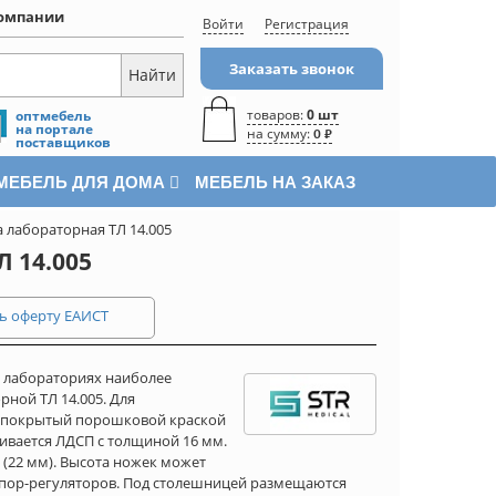
омпании
Войти
Регистрация
Заказать звонок
товаров:
0 шт
оптмебель
на портале
на сумму:
0 ₽
поставщиков
МЕБЕЛЬ ДЛЯ ДОМА
МЕБЕЛЬ НА ЗАКАЗ
 лабораторная ТЛ 14.005
 14.005
ь оферту ЕАИСТ
в лабораториях наиболее
ной ТЛ 14.005. Для
я покрытый порошковой краской
ивается ЛДСП с толщиной 16 мм.
(22 мм). Высота ножек может
пор-регуляторов. Под столешницей размещаются