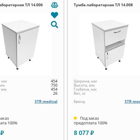
абораторная ТЛ 14.006
Тумба лабораторная ТЛ 14.008
 мм
454
Ширина, мм
 мм
750
Высота, мм
, мм
454
Глубина, мм
26
Вес, кг
STR medical
Бренд
STR med
заказ
Под заказ
ата 100%
предоплата 100%
 ₽
8 077 ₽