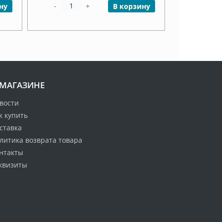
-
+
ну
В корзину
 МАГАЗИНЕ
вости
к купить
ставка
литика возврата товара
нтакты
квизиты