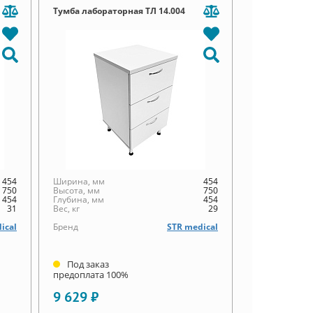
Тумба лабораторная ТЛ 14.004
454
Ширина, мм
454
750
Высота, мм
750
454
Глубина, мм
454
31
Вес, кг
29
ical
Бренд
STR medical
Под заказ
предоплата 100%
9 629 ₽