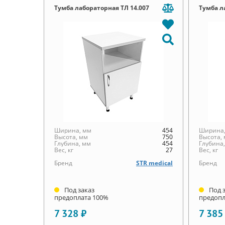
Тумба лабораторная ТЛ 14.007
Тумба л
Ширина, мм
454
Ширина,
Высота, мм
750
Высота,
Глубина, мм
454
Глубина
Вес, кг
27
Вес, кг
Бренд
STR medical
Бренд
Под заказ
Под 
предоплата 100%
предопл
7 328 ₽
7 385