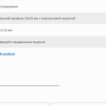
гулируемые
альной профиль 25х25 мм с порошковой окраской
сп 22 мм
дверцей и выдвижным ящиком
R medical