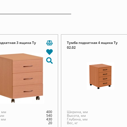
одкатная 3 ящика Ту
Тумба подкатная 4 ящика Ту
02.02
 мм
400
Ширина, мм
 мм
540
Высота, мм
, мм
430
Глубина, мм
20
Вес, кг