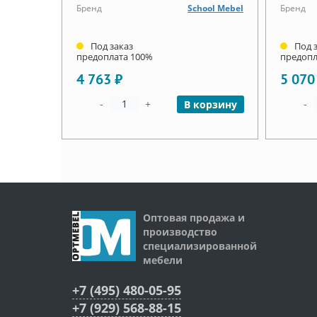
Бренд
School Mebel
Бренд
Под заказ
Под 
предоплата 100%
предопл
4 763 ₽
5 070
-
+
-
В корзину
Оптовая продажа и
производство
специализированной
мебели
+7 (495) 480-05-95
+7 (929) 568-88-15