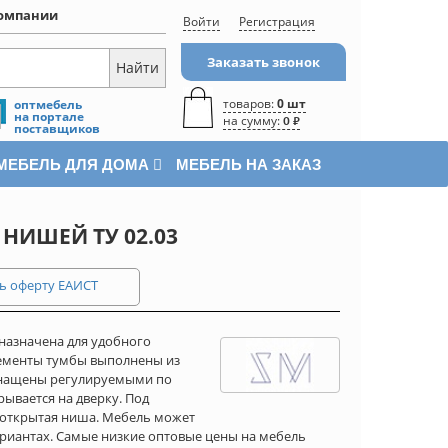
омпании
Войти
Регистрация
Заказать звонок
товаров:
0 шт
оптмебель
на портале
на сумму:
0 ₽
поставщиков
МЕБЕЛЬ ДЛЯ ДОМА
МЕБЕЛЬ НА ЗАКАЗ
НИШЕЙ ТУ 02.03
ь оферту ЕАИСТ
дназначена для удобного
лементы тумбы выполнены из
снащены регулируемыми по
ывается на дверку. Под
 открытая ниша. Мебель может
риантах. Самые низкие оптовые цены на мебель